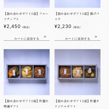
【詰め合わせギフト3袋】フルー
【詰め合わせギフト3袋】揚げパ
ツチップス
スタ
通
¥2,450
通
¥2,230
(税込)
(税込)
常
常
価
価
カートに追加する
カートに追加する
格
格
【詰め合わせギフト3袋】杵屋の
【詰め合わせギフト3袋】杵屋オ
特選ギフト
リジナルギフト