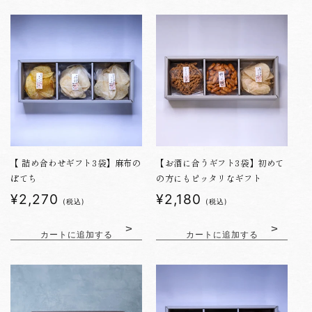
:
【 詰め合わせギフト3袋】麻布の
【お酒に合うギフト3袋】初めて
ぽてち
の方にもピッタリなギフト
通
¥2,270
通
¥2,180
(税込)
(税込)
常
常
価
価
カートに追加する
カートに追加する
格
格