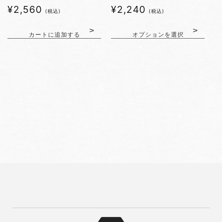
通
¥2,560
通
¥2,240
(税込)
(税込)
常
常
価
価
カートに追加する
オプションを選択
格
格