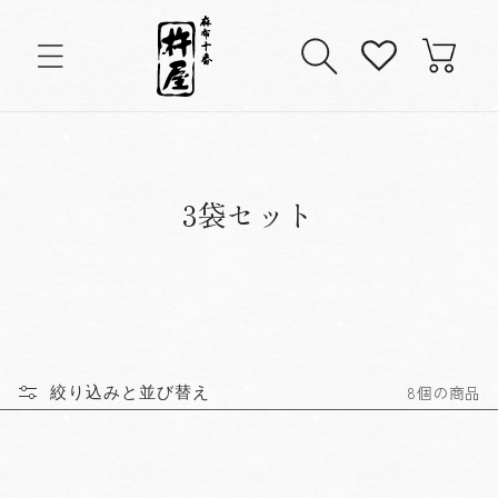
コンテンツに進む
カ
ー
ト
コ
3袋セット
レ
ク
シ
8個の商品
絞り込みと並び替え
ョ
ン