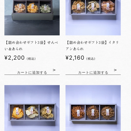
【詰め合わせギフト3袋】せんべ
【詰め合わせギフト3袋】イタリ
い＆あられ
アンあられ
通
¥2,200
通
¥2,160
(税込)
(税込)
常
常
価
価
カートに追加する
カートに追加する
格
格