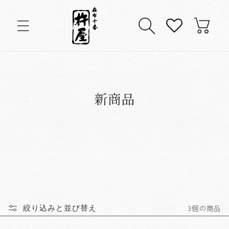
コンテンツに進む
カ
ー
ト
コ
新商品
レ
ク
シ
ョ
3個の商品
絞り込みと並び替え
ン