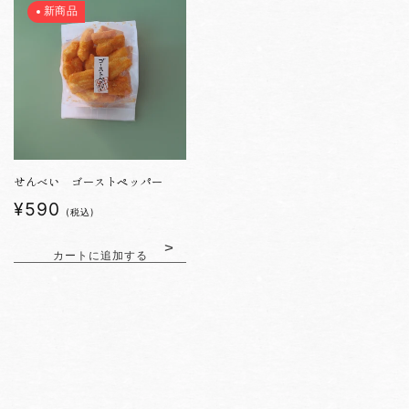
新商品
せんべい ゴーストペッパー
通
¥590
(税込)
常
価
カートに追加する
格