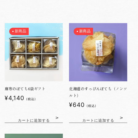
:
新商品
新商品
麻布のぽてち6袋ギフト
北海道のすっぴんぽてち（ノンソ
ルト）
通
¥4,140
(税込)
通
¥640
常
(税込)
常
価
価
格
カートに追加する
カートに追加する
格