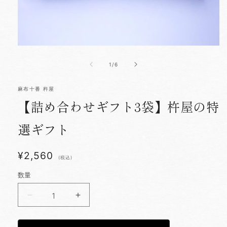
モ
ー
の
1
/
6
ダ
ル
で
麻布十番 杵屋
メ
デ
【詰め合わせギフト3袋】杵屋の特
ィ
ア
選ギフト
(1)
を
開
く
¥2,560
(税込)
数量
【詰
【詰
め
め
合
合
わ
わ