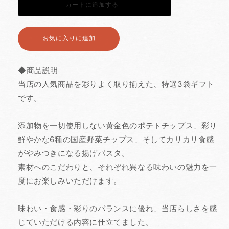
カートに追加する
せ
せ
ギ
ギ
フ
フ
ト
ト
お気に入りに追加する
3
3
袋】
袋】
杵
杵
屋
屋
◆商品説明
の
の
特
特
当店の人気商品を彩りよく取り揃えた、特選3袋ギフト
選
選
です。
ギ
ギ
フ
フ
ト
ト
添加物を一切使用しない黄金色のポテトチップス、彩り
の
の
数
数
鮮やかな6種の国産野菜チップス、そしてカリカリ食感
量
量
がやみつきになる揚げパスタ。
を
を
減
増
素材へのこだわりと、それぞれ異なる味わいの魅力を一
ら
や
す
す
度にお楽しみいただけます。
味わい・食感・彩りのバランスに優れ、当店らしさを感
じていただける内容に仕立てました。