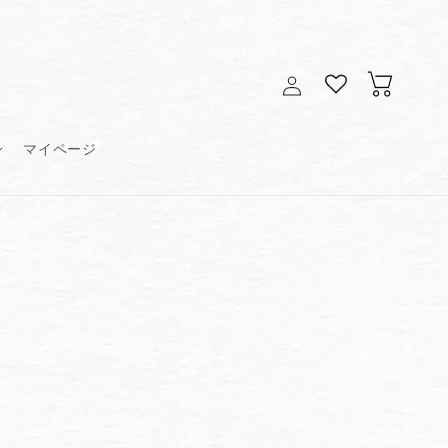
ロ
カ
グ
ー
イ
ト
ン
マイページ