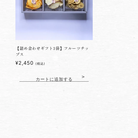
【詰め合わせギフト3袋】フルーツチッ
プス
通
¥2,450
(税込)
常
価
カートに追加する
格