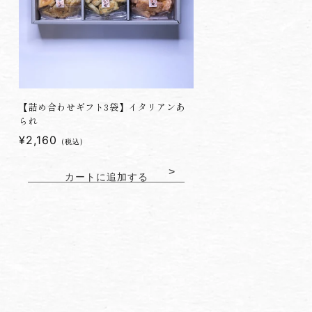
【詰め合わせギフト3袋】イタリアンあ
られ
通
¥2,160
(税込)
常
価
カートに追加する
格