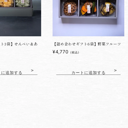
ト3袋】せんべい＆あ
【詰め合わせギフト6袋】野菜フルーツ
通
¥4,770
(税込)
常
価
格
トに追加する
カートに追加する