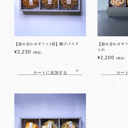
【詰め合わせギフト3袋】揚げパスタ
【詰め合わせギフ
られ
通
¥2,230
(税込)
通
¥2,200
常
(税込)
常
価
価
格
カートに追加する
カー
格