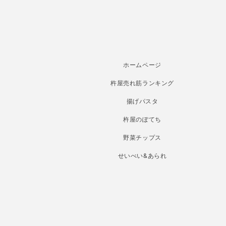
ホームページ
杵屋売れ筋ランキング
揚げパスタ
杵屋のぽてち
野菜チップス
せいべい&あられ