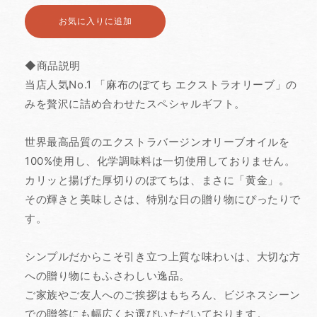
フ
フ
ト
ト
お気に入りに追加する
中
中
の
の
数
数
量
量
◆商品説明
を
を
当店人気No.1 「麻布のぽてち エクストラオリーブ」の
減
増
ら
や
みを贅沢に詰め合わせたスペシャルギフト。
す
す
世界最高品質のエクストラバージンオリーブオイルを
100%使用し、化学調味料は一切使用しておりません。
カリッと揚げた厚切りのぽてちは、まさに「黄金」。
その輝きと美味しさは、特別な日の贈り物にぴったりで
す。
シンプルだからこそ引き立つ上質な味わいは、大切な方
への贈り物にもふさわしい逸品。
ご家族やご友人へのご挨拶はもちろん、ビジネスシーン
での贈答にも幅広くお選びいただいております。