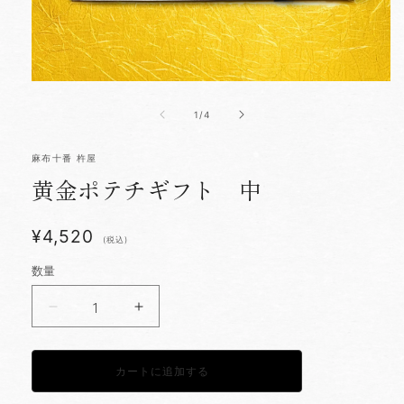
モ
ー
の
1
/
4
ダ
ル
で
麻布十番 杵屋
メ
デ
黄金ポテチギフト 中
ィ
ア
(1)
¥4,520
を
(税込)
開
く
数量
黄
黄
金
金
ポ
ポ
テ
テ
カートに追加する
チ
チ
ギ
ギ