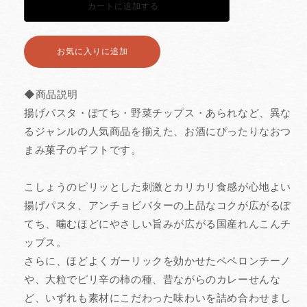
カートに追加する
う
う
ギ
ギ
フ
フ
ト
ト
お気に入りに追加する
6
6
袋】
袋】
初
初
め
め
◆商品説明
て
て
の
の
揚げパスタ・ぽてち・野菜チップス・あられなど、異な
方
方
るジャンルの人気商品を揃えた、お酒にぴったりなおつ
に
に
も
も
まみ菓子のギフトです。
ピ
ピ
ッ
ッ
タ
タ
こしょうのピリッとした刺激とカリカリ食感が心地よい
リ
リ
揚げパスタ、アンチョビバターの上品なコクが広がるぽ
な
な
ギ
ギ
てち、噛むほどにやさしい旨みが広がる国産れんこんチ
フ
フ
ト
ト
ップス。
の
の
さらに、ほどよくガーリックを効かせたペペロンチーノ
数
数
量
量
や、大粒でピリ辛の柿の種、昔ながらのカレーせんな
を
を
ど、いずれも素材にこだわった味わいを詰め合わせまし
減
増