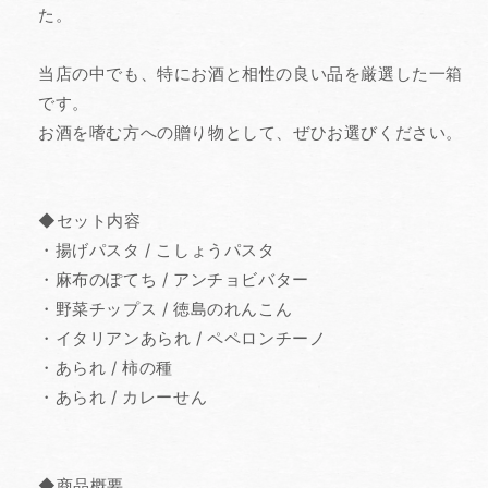
ら
や
た。
す
す
当店の中でも、特にお酒と相性の良い品を厳選した一箱
です。
お酒を嗜む方への贈り物として、ぜひお選びください。
◆セット内容
・揚げパスタ / こしょうパスタ
・麻布のぽてち / アンチョビバター
・野菜チップス / 徳島のれんこん
・イタリアンあられ / ペペロンチーノ
・あられ / 柿の種
・あられ / カレーせん
◆商品概要