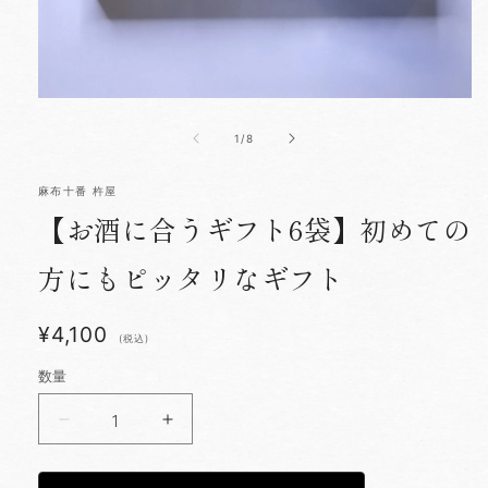
モ
ー
の
1
/
8
ダ
ル
で
麻布十番 杵屋
メ
デ
【お酒に合うギフト6袋】初めての
ィ
ア
方にもピッタリなギフト
(1)
を
開
く
¥4,100
(税込)
数量
【お
【お
酒
酒
に
に
合
合