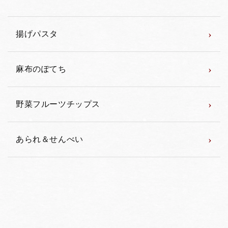
›
揚げパスタ
›
麻布のぽてち
›
野菜フルーツチップス
›
あられ＆せんべい