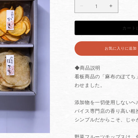
【詰
【詰
め
め
合
合
カート
わ
わ
せ
せ
ギ
ギ
お気に入りに追加す
フ
フ
ト
ト
6
6
◆商品説明
袋】
袋】
看板商品の「麻布のぽてち
野
野
わせました。
菜
菜
フ
フ
添加物を一切使用しないヘ
ル
ル
パイス専門店の香り高い粗
ー
ー
ツ
ツ
シンプルだからこそ、じゃ
&amp;
&amp;
ぽ
ぽ
野菜フルーツチップスは、