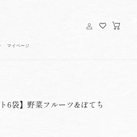
ロ
カ
グ
ー
イ
ト
ン
マイページ
ト6袋】野菜フルーツ&ぽてち