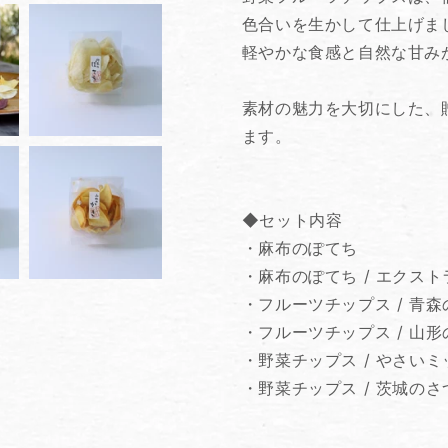
て
て
色合いを生かして仕上げま
ち
ち
軽やかな食感と自然な甘み
の
の
数
数
量
量
素材の魅力を大切にした、
を
を
ます。
減
増
ら
や
す
す
◆セット内容
・麻布のぽてち
・麻布のぽてち / エクス
・フルーツチップス / 青
・フルーツチップス / 山形
・野菜チップス / やさいミ
・野菜チップス / 茨城の