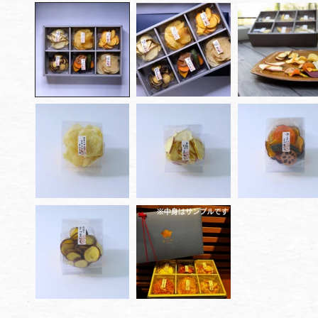
ー
ダ
ル
で
メ
デ
ィ
ア
(1)
を
開
く