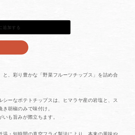
に追加する
る
」と、彩り豊かな「野菜フルーツチップス」を詰め合
ルシーなポテトチップスは、ヒマラヤ産の岩塩と、ス
挽き胡椒のみで味付け。
がいも旨みが際立ちます。
低温・短時間の真空フライ製法により、本来の風味や