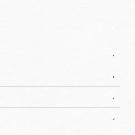
›
›
›
›