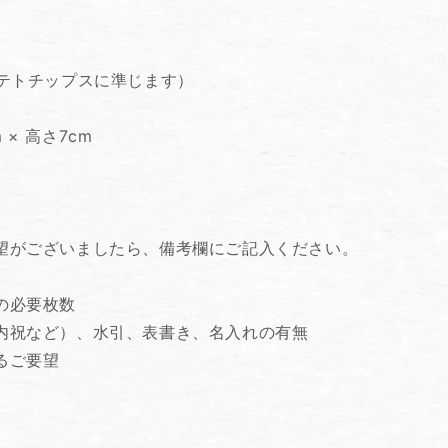
ポテトチップスに準じます）
m × 高さ7cm
望がございましたら、備考欄にご記入ください。
袋の必要枚数
内祝など）、水引、表書き、名入れの有無
るご要望