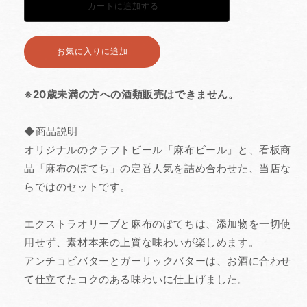
カートに追加する
ル
ル
＋
＋
麻
麻
布
布
お気に入りに追加する
の
の
ぽ
ぽ
て
て
ち
ち
※20歳未満の方への酒類販売はできません。
4
4
点
点
ギ
ギ
◆商品説明
フ
フ
ト
ト
オリジナルのクラフトビール「麻布ビール」と、看板商
の
の
品「麻布のぽてち」の定番人気を詰め合わせた、当店な
数
数
量
量
らではのセットです。
を
を
減
増
ら
や
エクストラオリーブと麻布のぽてちは、添加物を一切使
す
す
用せず、素材本来の上質な味わいが楽しめます。
アンチョビバターとガーリックバターは、お酒に合わせ
て仕立てたコクのある味わいに仕上げました。