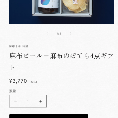
モ
ー
の
1
/
2
ダ
ル
で
麻布十番 杵屋
メ
デ
麻布ビール＋麻布のぽてち4点ギフ
ィ
ア
ト
(1)
を
開
く
¥3,770
(税込)
数量
麻
麻
布
布
ビ
ビ
ー
ー