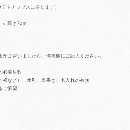
ポテトチップスに準じます）
m × 高さ7cm
望がございましたら、備考欄にご記入ください。
袋の必要枚数
内祝など）、水引、表書き、名入れの有無
るご要望