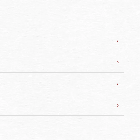
›
›
›
›