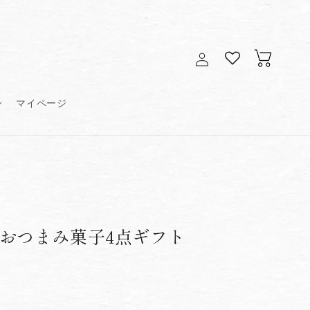
ロ
カ
グ
ー
イ
ト
ン
マイページ
おつまみ菓子4点ギフト