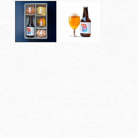
ー
ダ
ル
で
メ
デ
ィ
ア
(1)
を
開
く