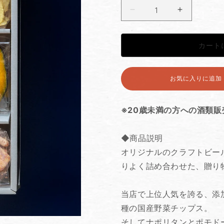
麻
麻
布
布
ビ
ビ
カート
ー
ー
ル
ル
＋
＋
お気に入りに追加す
彩
彩
り
り
※20歳未満の方への酒類
お
お
つ
つ
ま
ま
◆商品説明
み
み
オリジナルのクラフトビー
菓
菓
りよく詰め合わせた、贈り
子
子
4
4
点
点
当店で上位人気を誇る、添
ギ
ギ
種の国産野菜チップス。
フ
フ
そしてナポリタンとポモド