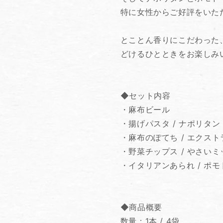
ト
ト
特に女性からご好評をいた
の
の
数
数
とことん香りにこだわった
量
量
を
を
どけるひとときをお楽しみ
減
増
ら
や
す
す
◆セット内容
・麻布ビール
・揚げパスタ / ナポリタン
・麻布のぽてち / エクス
・野菜チップス / やさいミ
・イタリアンあられ / ポモ
◆商品概要
数量：1本 / 4袋