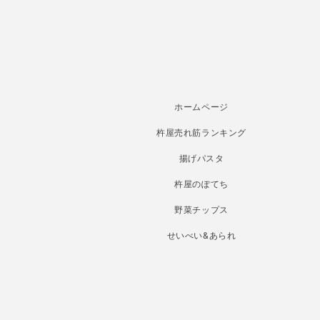
ホームページ
杵屋売れ筋ランキング
揚げパスタ
杵屋のぽてち
野菜チップス
せいべい&あられ