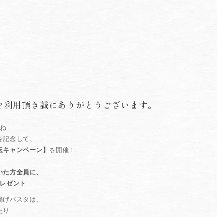
を利用頂き誠にありがとうございます。
たね
を記念して、
玉キャンペーン】
を開催！
いた方全員に、
プレゼント
揚げパスタは、
たり