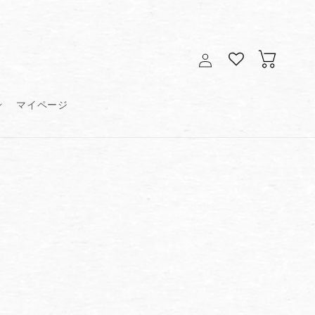
ロ
カ
グ
ー
イ
ト
ン
マイページ